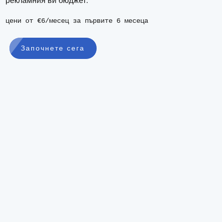
рекламния ви бюджет.
цени от €6/месец за първите 6 месеца
Започнете сега